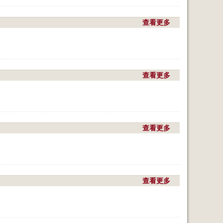
热
u
。
t
听
查看更多
a
哈
b
子
o
天
u
气
t
预
明
查看更多
a
报
天
b
吧
到
o
。
底
u
么
t
样
气
查看更多
a
？
温
b
升
o
得
u
蛮
t
快
武
查看更多
a
。
汉
b
的
o
冬
u
天
t