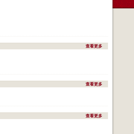
查看更多
a
b
o
u
t
天
气
查看更多
a
蛮
b
舒
o
服
u
。
t
不
查看更多
a
冷
b
不
o