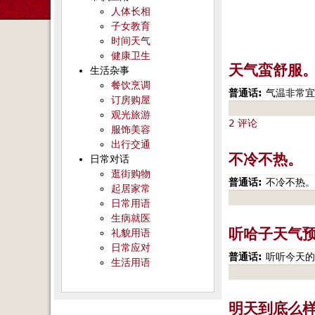
人体长相
子女教育
时间天气
健康卫生
天气蛮舒服
生活杂事
餐饮烹调
普通话:
气温非常宜
订房购屋
观光旅游
2 评论
服饰美容
出行交通
不冷不热。
日常对话
逛街购物
普通话:
不冷不热。
起居家常
日常用语
生病就医
听哈子天气
礼貌用语
日常应对
普通话:
听听今天的
生活用语
明天到底么