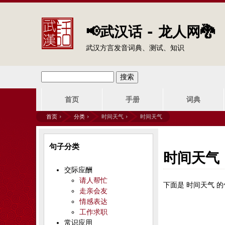
📢武汉话 - 龙人网🐉
武汉方言发音词典、测试、知识
搜
搜
主
索
首页
手册
词典
索
菜
首页
›
分类
›
时间天气 ›
时间天气
单
表
你
句子分类
单
在
时间天气
交际应酬
这
请人帮忙
下面是 时间天气 
走亲会友
里
情感表达
工作求职
常识应用