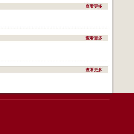
风
天
查看更多
a
刺
气
b
骨
预
o
。
报
u
说
t
今
今
查看更多
a
天
天
b
是
是
o
个
3
u
好
月
t
天
1
还
查看更多
a
气
0
来
b
。
号
不
o
。
来
u
得
t
及
我
？
们
要
珍
惜
时