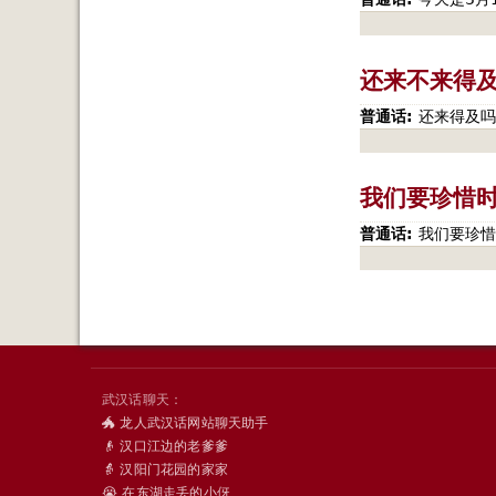
还来不来得
普通话:
还来得及吗
我们要珍惜
普通话:
我们要珍惜
页
面
武汉话聊天：
🐲 龙人武汉话网站聊天助手
👴 汉口江边的老爹爹
👵 汉阳门花园的家家
😭 在东湖走丢的小伢