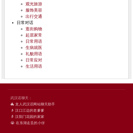
观光旅游
服饰美容
出行交通
日常对话
逛街购物
起居家常
日常用语
生病就医
礼貌用语
日常应对
生活用语
武汉话聊天：
🐲 龙人武汉话网站聊天助手
👴 汉口江边的老爹爹
👵 汉阳门花园的家家
😭 在东湖走丢的小伢