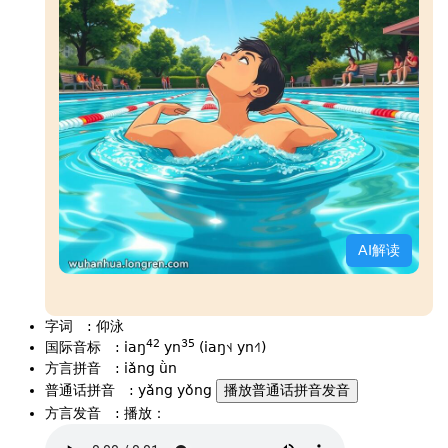
AI解读
字词
:
仰泳
42
35
国际音标
:
iaŋ
yn
(iaŋ˦˨ yn˧˥)
方言拼音
:
iǎng ǜn
普通话拼音
:
yǎng yǒng
播放普通话拼音发音
方言发音
:
播放：