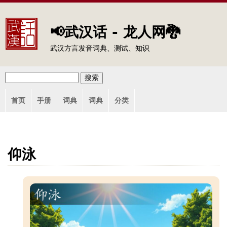
Jump to navigation
📢武汉话 - 龙人网🐉
武汉方言发音词典、测试、知识
搜
搜
主
索
首页
手册
词典
词典
分类
索
菜
单
表
单
仰泳