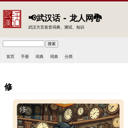
Jump to navigation
📢武汉话 - 龙人网🐉
武汉方言发音词典、测试、知识
搜
搜
主
索
首页
手册
词典
词典
分类
索
菜
单
表
单
修