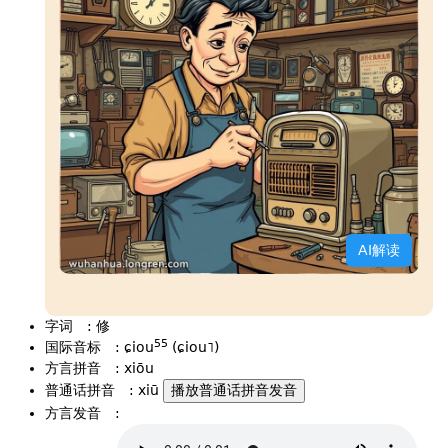
AI解读
字词
:
修
55
国际音标
:
ɕiou
(ɕiou˥)
方言拼音
:
xiōu
普通话拼音
:
xiū
播放普通话拼音发音
方言发音
: