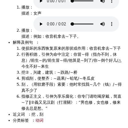
播放：
描述：女声
播放：
描述：例如：收音机拿去~下子。
解释及例句
:
使损坏的东西恢复原来的形状或作用：收音机拿去~下子
行善积德，引伸为命中注定：你冒~得（指办不到，休
息）/前生~的/前生冒~得/他算是~到了/你~倒个好儿/△
今生不好~来生
挖②，兴建，建筑：~跌路/~桥
剪或削，使整齐：~蔬果/~铅笔/~冬瓜皮
刮，（用软磨手段）索要：他时常找我~几个（钱）/~得
真不少了
指修正主义，引伸为享乐腐化：你专门请吃喝穿戴，简直
~了‖②義又见汉剧（打潼關》：“男也修，女也修，修来
修去总是愁。”
近义词
:
挖，刮
分类标签
:
动词