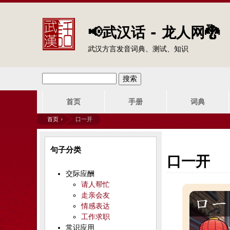
📢武汉话 - 龙人网🐉
武汉方言发音词典、测试、知识
搜
搜
主
索
首页
手册
词典
索
菜
首页
›
口一开
单
表
你
句子分类
单
在
口一开
交际应酬
这
请人帮忙
走亲会友
里
情感表达
工作求职
常识应用