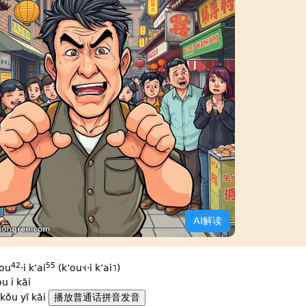
AI解读
42
55
ʻou
·i kʻai
(kʻou˦˨·i kʻai˥)
u i kāi
kǒu yī kāi
播放普通话拼音发音