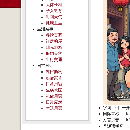
人体长相
子女教育
时间天气
健康卫生
生活杂事
餐饮烹调
订房购屋
观光旅游
服饰美容
出行交通
日常对话
逛街购物
起居家常
日常用语
生病就医
礼貌用语
日常应对
字词
:
口一开
生活用语
国际音标
:
k
方言拼音
:
kǒ
普通话拼音
: