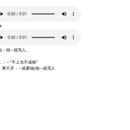
声
如：他~就骂人。
…：~“不上当不成相”
）离不开：~就要钱/他~就骂人