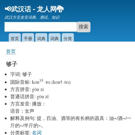
跳
📢武汉话 - 龙人网🐉
转
武汉方言发音词典、测试、知识
到
主
要
首页
手册
词典
词典
分类
内
容
首页
你
在
够子
这
字词
:
够子
里
35
国际音标
:
kou
·tsɿ (kou˧˥ ·tsɿ)
方言拼音
:
gòu zi
普通话拼音
:
gòu zǐ
方言发音
:
播放：
语音：女声
解释及例句
:
提，舀油、酒等的有长柄的器具：油~/酒~/一
斤的~/半斤的~。
分类标签
:
名词