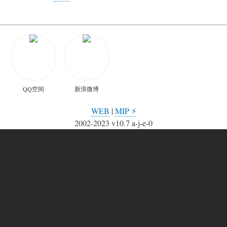
武汉话聊天：
🐲 龙人武汉话网站聊天助手
👴 汉口江边的老爹爹
👵 汉阳门花园的家家
😭 在东湖走丢的小伢
QQ空间
新浪微博
WEB
|
MIP ⚡
2002-2023 v10.7 a-j-e-0