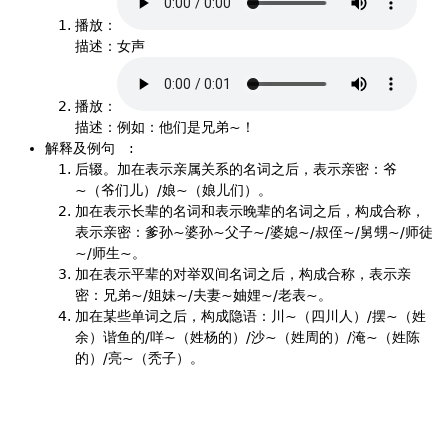
播放：
描述：女声
播放：
描述：例如：他们是兄弟~！
解释及例句
:
后辍。加在表示亲属关系的名词之后，表示亲密：爷
~（爷们儿）/娘~（娘儿们）。
加在表示长辈的名词和表示晚辈的名词之后，构成合称，
表示亲密：爹孙~婆孙~父子~/婆媳~/叔侄~/舅甥~/师徒
~/师生~。
加在表示平辈的对举双间名词之后，构成合称，表示亲
密：兄弟~/姐妹~/夫妻~妯娌~/老表~。
加在某些单词之后，构成隐语：川~（四川人）/摆~（姓
余）谐鱼的/咩~（姓杨的）/沙~（姓周的）/淹~（姓陈
的）/亮~（秃子）。