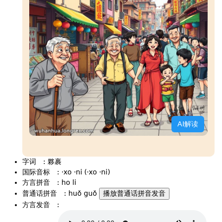
AI解读
字词
:
夥裹
国际音标
:
·xo ·ni (·xo ·ni)
方言拼音
:
ho li
普通话拼音
:
huǒ guǒ
播放普通话拼音发音
方言发音
: