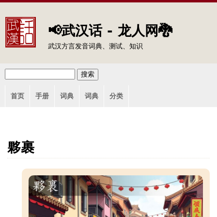
Jump to navigation
📢武汉话 - 龙人网🐉
武汉方言发音词典、测试、知识
搜
搜
主
索
首页
手册
词典
词典
分类
索
菜
单
表
单
夥裹