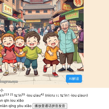
AI解读
小
213
21
55
42
iɛn
tɕʻin
·iou ɕiau
(niɛnɹ ꜕꜖ tɕʻin˥ ·iou ɕiau˦˨)
án qīn iou xiǎo
nián qīng yòu xiǎo
播放普通话拼音发音