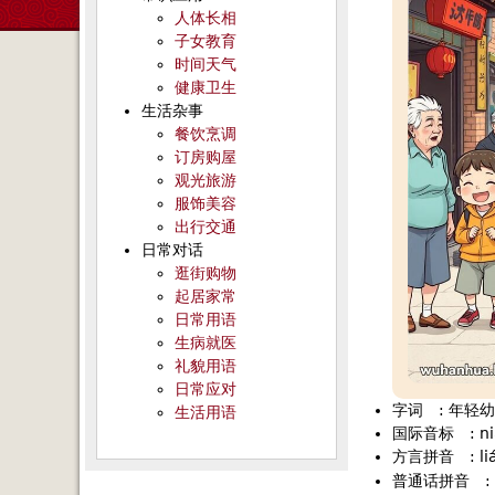
人体长相
子女教育
时间天气
健康卫生
生活杂事
餐饮烹调
订房购屋
观光旅游
服饰美容
出行交通
日常对话
逛街购物
起居家常
日常用语
生病就医
礼貌用语
日常应对
字词
:
年轻幼
生活用语
国际音标
:
n
方言拼音
:
li
普通话拼音
: