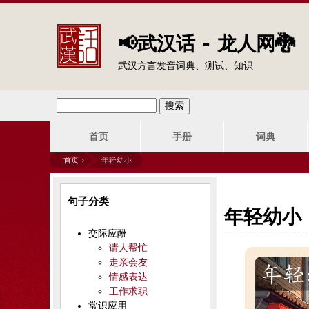
📢武汉话 - 龙人网🐉
武汉方言发音词典、测试、知识
搜
搜
主
索
首页
手册
词典
索
菜
首页
›
年轻幼小
单
表
你
句子分类
单
在
年轻幼小
交际应酬
这
请人帮忙
走亲会友
里
情感表达
工作求职
常识应用