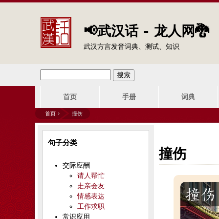
📢武汉话 - 龙人网🐉
武汉方言发音词典、测试、知识
搜
搜
主
索
首页
手册
词典
索
菜
首页
›
撞伤
单
表
你
句子分类
单
在
撞伤
交际应酬
这
请人帮忙
走亲会友
里
情感表达
工作求职
常识应用