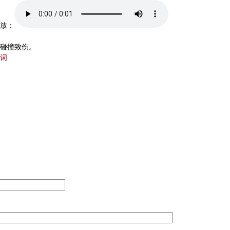
放：
碰撞致伤。
词