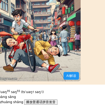
AI解读
35
55
sʻuaŋ
saŋ
(tsʻuaŋ˧˥ saŋ˥)
uàng sāng
zhuàng shāng
播放普通话拼音发音