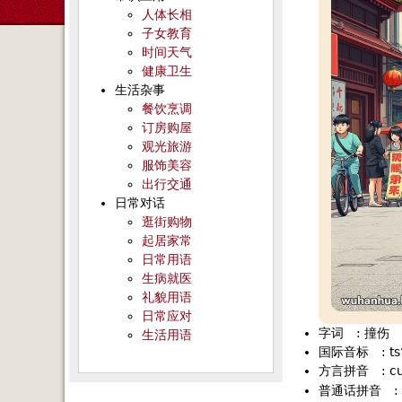
人体长相
子女教育
时间天气
健康卫生
生活杂事
餐饮烹调
订房购屋
观光旅游
服饰美容
出行交通
日常对话
逛街购物
起居家常
日常用语
生病就医
礼貌用语
日常应对
字词
:
撞伤
生活用语
国际音标
:
t
方言拼音
:
c
普通话拼音
: