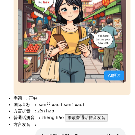
AI解读
字词
:
正好
35
国际音标
:
tsən
xau (tsən˧˥ xau)
方言拼音
:
zèn hao
普通话拼音
:
zhèng hǎo
播放普通话拼音发音
方言发音
: