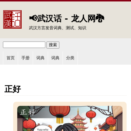
Jump to navigation
📢武汉话 - 龙人网🐉
武汉方言发音词典、测试、知识
搜
搜
主
索
首页
手册
词典
词典
分类
索
菜
单
表
单
正好