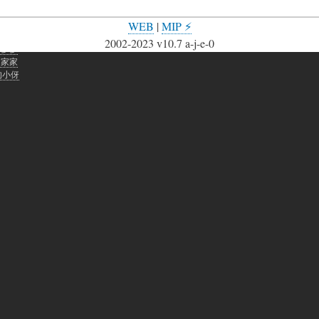
WEB
|
MIP ⚡
网站聊天助手
2002-2023 v10.7 a-j-e-0
老爹爹
的家家
的小伢