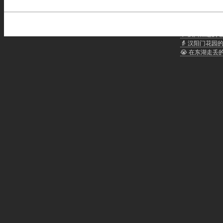
武汉话聊天：
🐲 龙人武汉话
👴 汉口江边的
👵 汉阳门花园
😭 在东湖走丢