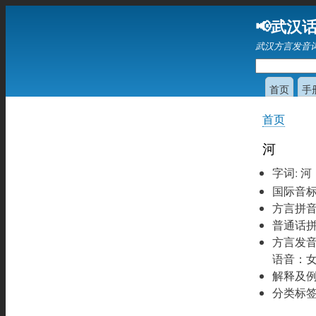
📢武汉话
武汉方言发音
首页
手
首页
你
在
河
这
字词
:
河
里
国际音
方言拼
普通话
方言发
语音：
解释及
分类标