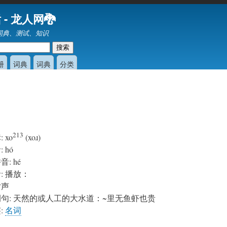
跳
 - 龙人网🐉
转
词典、测试、知识
到
主
要
册
词典
词典
分类
内
容
213
标
:
xo
(xoɹ)
音
:
hó
拼音
:
hé
音
:
播放：
女声
例句
:
天然的或人工的大水道：~里无鱼虾也贵
签
:
名词