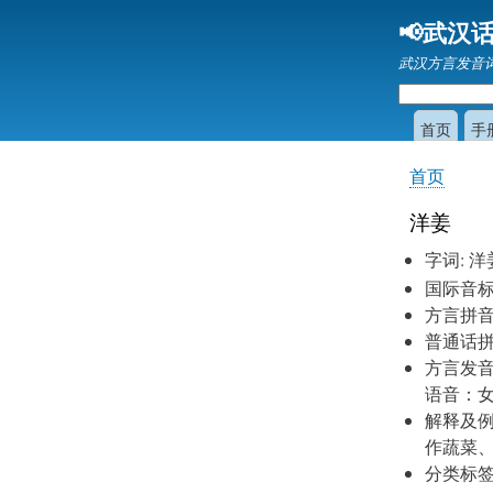
📢武汉话
武汉方言发音
首页
手
首页
你
在
洋姜
这
字词
:
洋
里
国际音
方言拼
普通话
方言发
语音：
解释及
作蔬菜
分类标