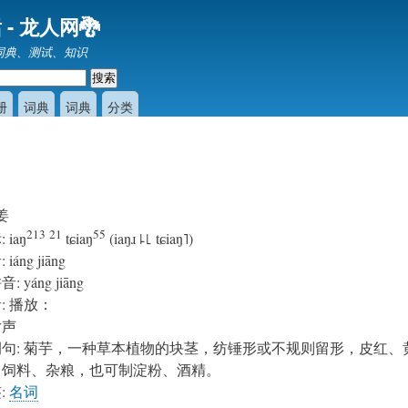
跳
 - 龙人网🐉
转
词典、测试、知识
到
主
要
册
词典
词典
分类
内
容
姜
213
21
55
标
:
iaŋ
tɕiaŋ
(iaŋɹ ꜕꜖ tɕiaŋ˥)
音
:
iáng jiāng
拼音
:
yáng jiāng
音
:
播放：
女声
例句
:
菊芋，一种草本植物的块茎，纺锤形或不规则留形，皮红、
、饲料、杂粮，也可制淀粉、酒精。
签
:
名词