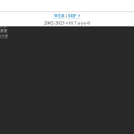
WEB
|
MIP ⚡
网站聊天助手
2002-2023 v10.7 a-j-e-0
老爹爹
的家家
的小伢