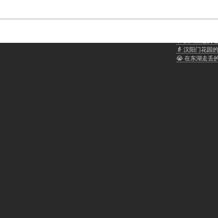
武汉话聊天：
🐲 龙人武汉话
👴 汉口江边的
👵 汉阳门花园
😭 在东湖走丢