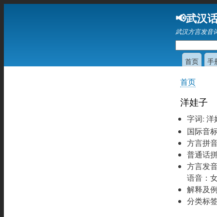
📢武汉话
武汉方言发音
首页
手
首页
你
在
洋娃子
这
字词
:
洋
里
国际音
方言拼
普通话
方言发
语音：
解释及
分类标