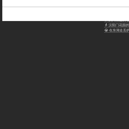
武汉话聊天：
🐲 龙人武汉话
👴 汉口江边的
👵 汉阳门花园
😭 在东湖走丢