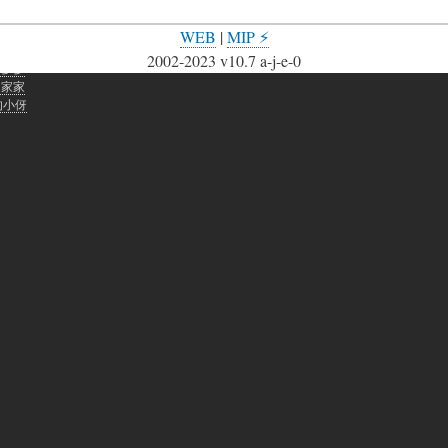
WEB
|
MIP ⚡
网站聊天助手
2002-2023 v10.7 a-j-e-0
老爹爹
的家家
的小伢