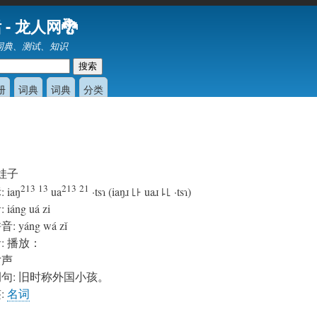
跳
 - 龙人网🐉
转
词典、测试、知识
到
主
要
册
词典
词典
分类
内
容
娃子
213
13
213
21
标
:
iaŋ
ua
·tsɿ (iaŋɹ ꜖꜔ uaɹ ꜕꜖ ·tsɿ)
音
:
iáng uá zi
拼音
:
yáng wá zǐ
音
:
播放：
女声
例句
:
旧时称外国小孩。
签
:
名词