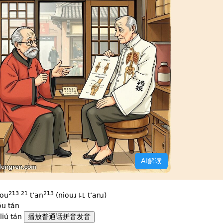
AI解读
213
21
213
iou
tʻan
(niouɹ ꜕꜖ tʻanɹ)
óu tán
liú tán
播放普通话拼音发音