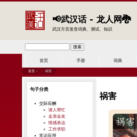
📢武汉话 - 龙人网🐉
武汉方言发音词典、测试、知识
搜
搜
主
索
首页
手册
词典
索
菜
首页
›
祸害
单
表
你
句子分类
单
在
祸害
交际应酬
这
请人帮忙
走亲会友
里
情感表达
工作求职
常识应用