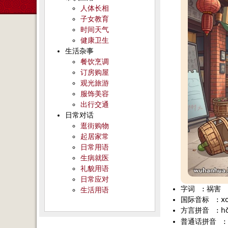
人体长相
子女教育
时间天气
健康卫生
生活杂事
餐饮烹调
订房购屋
观光旅游
服饰美容
出行交通
日常对话
逛街购物
起居家常
日常用语
生病就医
礼貌用语
日常应对
字词
:
祸害
生活用语
国际音标
:
x
方言拼音
:
h
普通话拼音
: