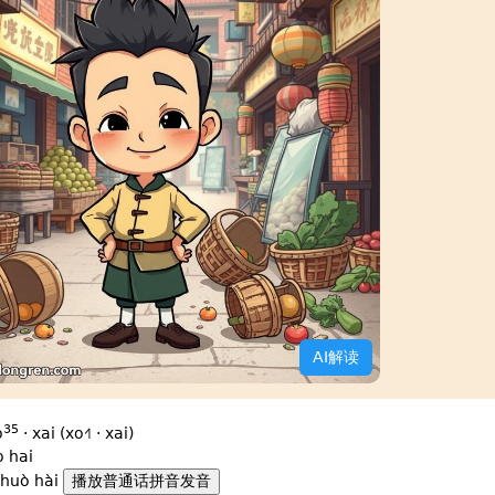
AI解读
35
o
· xai (xo˧˥ · xai)
ò hai
huò hài
播放普通话拼音发音