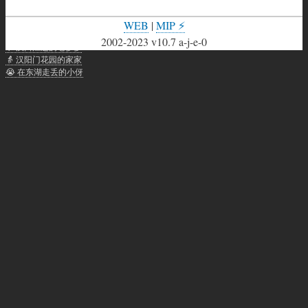
武汉话聊天：
WEB
|
MIP ⚡
🐲 龙人武汉话网站聊天助手
2002-2023 v10.7 a-j-e-0
👴 汉口江边的老爹爹
👵 汉阳门花园的家家
😭 在东湖走丢的小伢