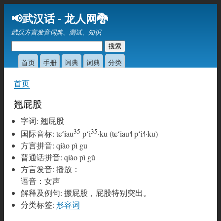
跳
📢武汉话 - 龙人网🐉
转
武汉方言发音词典、测试、知识
到
主
要
首页
手册
词典
词典
分类
内
首页
容
你
在
翘屁股
这
字词
:
翘屁股
里
35
35
国际音标
:
tɕʻiau
pʻi
·ku (tɕʻiau˧˥ pʻi˧˥·ku)
方言拼音
:
qiào pì gu
普通话拼音
:
qiào pì gǔ
方言发音
:
播放：
语音：女声
解释及例句
:
撅屁股，屁股特别突出。
分类标签
:
形容词