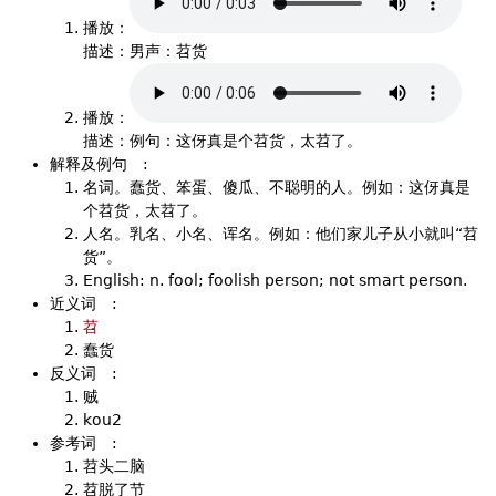
播放：
描述：男声：苕货
播放：
描述：例句：这伢真是个苕货，太苕了。
解释及例句
:
名词。蠢货、笨蛋、傻瓜、不聪明的人。例如：这伢真是
个苕货，太苕了。
人名。乳名、小名、诨名。例如：他们家儿子从小就叫“苕
货”。
English: n. fool; foolish person; not smart person.
近义词
:
苕
蠢货
反义词
:
贼
kou2
参考词
:
苕头二脑
苕脱了节