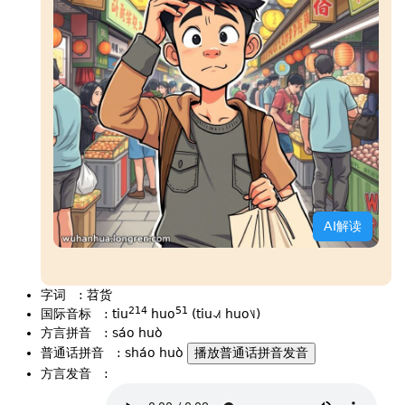
AI解读
字词
:
苕货
214
51
国际音标
:
tiu
huo
(tiu˨˩˦ huo˥˩)
方言拼音
:
sáo huò
普通话拼音
:
sháo huò
播放普通话拼音发音
方言发音
: