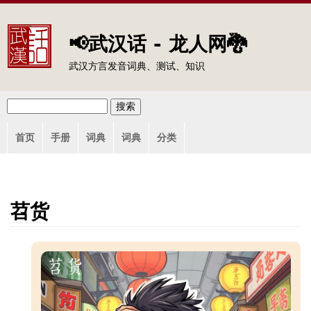
Jump to navigation
📢武汉话 - 龙人网🐉
武汉方言发音词典、测试、知识
搜
搜
主
索
首页
手册
词典
词典
分类
索
菜
单
表
单
苕货