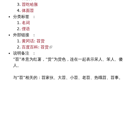
苕吃哈胀
体面苕
分类标签
:
名词
俚语
外部链接
:
黄冈话: 苕货
百度百科: 苕货
(
说明备注
:
l
“苕”本意为红薯，“货”为货色，连在一起表示呆人、笨人、傻
i
人。
n
k
与“苕”相关的：苕家伙、大苕、小苕、老苕、热哦苕、苕事。
i
s
e
x
t
e
r
n
a