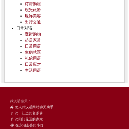
订房购屋
观光旅游
服饰美容
出行交通
日常对话
逛街购物
起居家常
日常用语
生病就医
礼貌用语
日常应对
生活用语
武汉话聊天：
🐲 龙人武汉话网站聊天助手
👴 汉口江边的老爹爹
👵 汉阳门花园的家家
😭 在东湖走丢的小伢