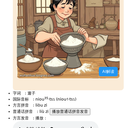
AI解读
字词
:
遛子
35
国际音标
:
niou
·tsɿ (niou˧˥·tsɿ)
方言拼音
:
liòu zi
普通话拼音
:
liù zi
播放普通话拼音发音
方言发音
:
播放：