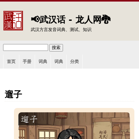
Jump to navigation
📢武汉话 - 龙人网🐉
武汉方言发音词典、测试、知识
搜
搜
主
索
首页
手册
词典
词典
分类
索
菜
单
表
单
遛子