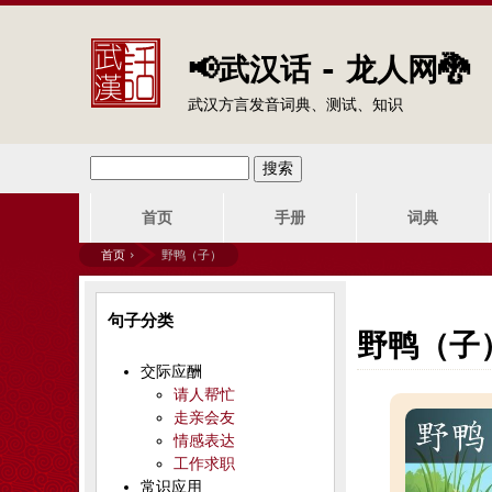
📢武汉话 - 龙人网🐉
武汉方言发音词典、测试、知识
搜
搜
主
索
首页
手册
词典
索
菜
首页
›
野鸭（子）
单
表
你
句子分类
单
在
野鸭（子
交际应酬
这
请人帮忙
走亲会友
里
情感表达
工作求职
常识应用