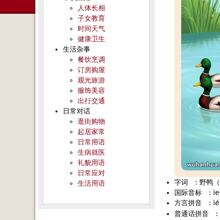
人体长相
子女教育
时间天气
健康卫生
生活杂事
餐饮烹调
订房购屋
观光旅游
服饰美容
出行交通
日常对话
逛街购物
起居家常
日常用语
生病就医
礼貌用语
日常应对
字词
:
野鸭（
生活用语
国际音标
:
ie
方言拼音
:
ié
普通话拼音
: