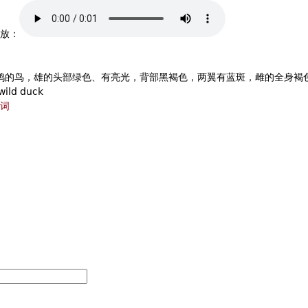
放：
鸭的鸟，雄的头部绿色、有亮光，背部黑褐色，两翼有蓝斑，雌的全身褐
wild duck
词