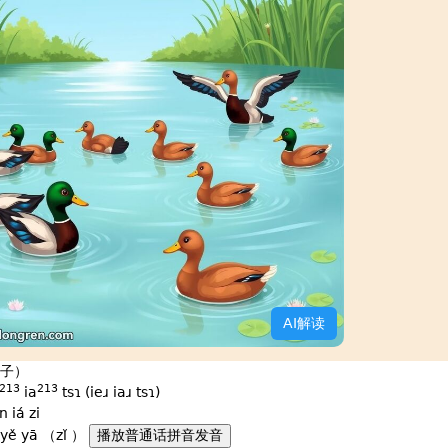
AI解读
子）
213
213
ia
tsɿ (ieɹ iaɹ tsɿ)
n iá zi
yě yā （zǐ ）
播放普通话拼音发音