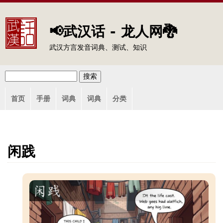
Jump to navigation
📢武汉话 - 龙人网🐉
武汉方言发音词典、测试、知识
搜
搜
主
索
首页
手册
词典
词典
分类
索
菜
单
表
单
闲践