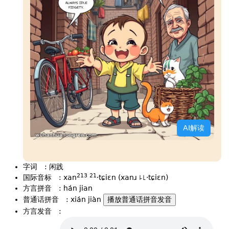
AI解读
字词
:
闲践
213
21
国际音标
:
xan
·tɕiɛn (xanɹ ꜕꜖·tɕiɛn)
方言拼音
:
hán jian
普通话拼音
:
xián jiàn
播放普通话拼音发音
方言发音
: