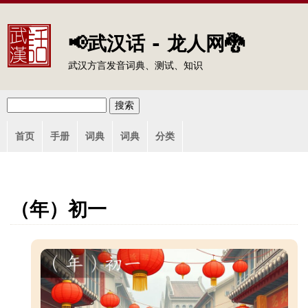
Jump to navigation
📢武汉话 - 龙人网🐉
武汉方言发音词典、测试、知识
搜
搜
主
索
首页
手册
词典
词典
分类
索
菜
单
表
单
（年）初一