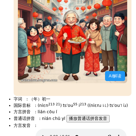
AI解读
字词
:
（年）初一
213
21
55
213
国际音标
:
(niɛn
) tsʻou
i
((niɛnɹ ꜕꜖) tsʻou˥ iɹ)
方言拼音
:
lián cōu í
普通话拼音
:
nián chū yī
播放普通话拼音发音
方言发音
: