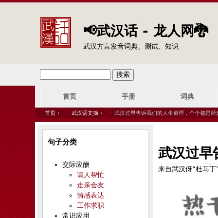
📢武汉话 - 龙人网🐉
武汉方言发音词典、测试、知识
搜
搜
主
索
首页
手册
词典
索
菜
首页
›
武汉话文摘
›
武汉过早告诉我们的人生道理，个个都是经
单
表
你
句子分类
单
在
武汉过早
交际应酬
这
来自武汉伢“杜马丁
请人帮忙
走亲会友
里
情感表达
工作求职
常识应用