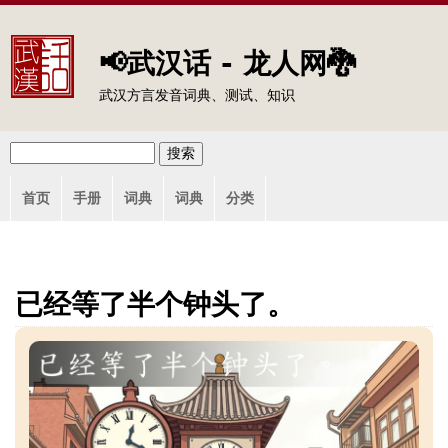
Jump to navigation
📢武汉话 - 龙人网🐉
武汉方言发音词典、测试、知识
搜
搜
主
索
首页
手册
词典
词典
分类
索
菜
单
表
单
已经等了半个钟头了。