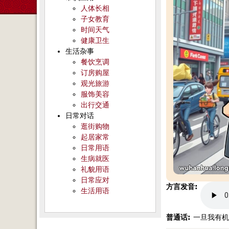
人体长相
子女教育
时间天气
健康卫生
生活杂事
餐饮烹调
订房购屋
观光旅游
服饰美容
出行交通
日常对话
逛街购物
起居家常
日常用语
生病就医
礼貌用语
日常应对
方言发音:
生活用语
普通话:
一旦我有机