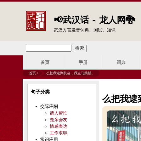
📢武汉话 - 龙人网🐉
武汉方言发音词典、测试、知识
搜
搜
主
索
首页
手册
词典
索
菜
首页
›
么把我逮到机会，我立马跳槽。
单
表
你
句子分类
单
在
么把我逮
交际应酬
这
请人帮忙
走亲会友
里
情感表达
工作求职
常识应用