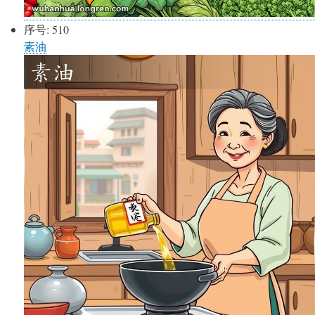
序号:
510
素油