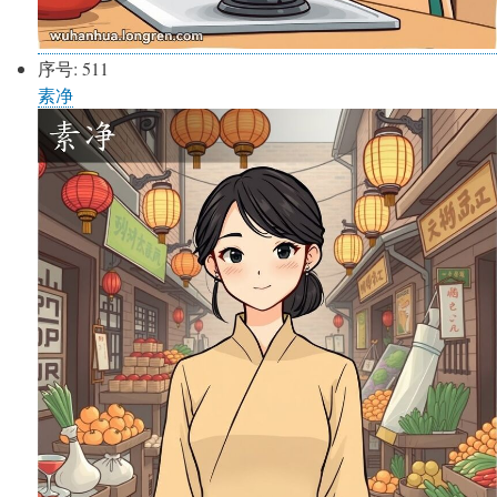
序号:
511
素净