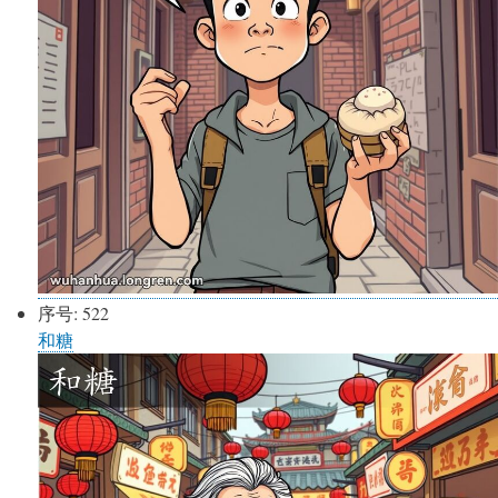
序号:
522
和糖