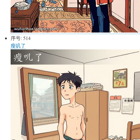
序号:
514
瘦叽了