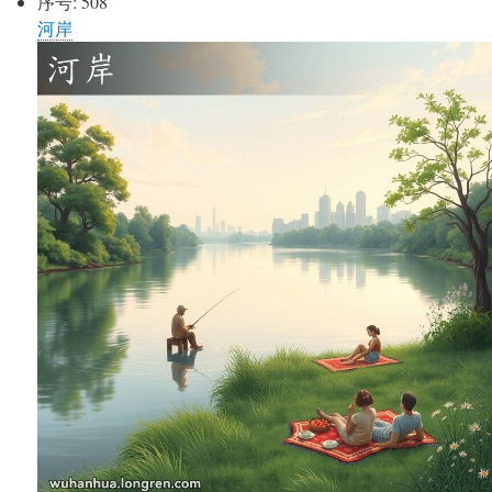
序号:
508
河岸