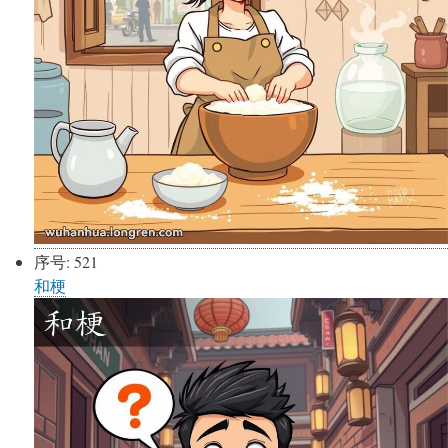
序号:
521
和梗