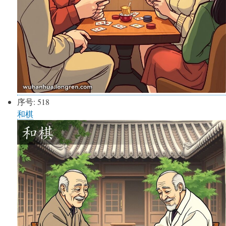
序号:
518
和棋