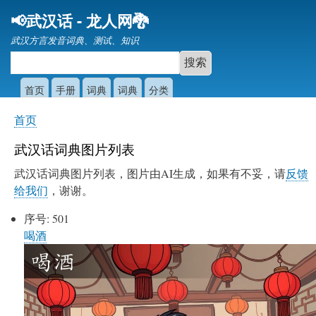
跳
📢武汉话 - 龙人网🐉
转
武汉方言发音词典、测试、知识
到
主
要
首页
手册
词典
词典
分类
内
容
首页
你
在
武汉话词典图片列表
这
武汉话词典图片列表，图片由AI生成，如果有不妥，请
反馈
里
给我们
，谢谢。
序号:
501
喝酒