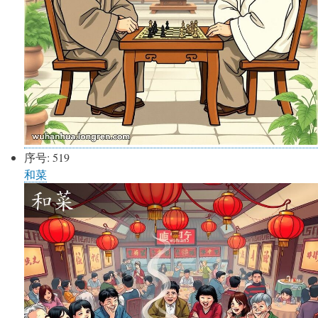
序号:
519
和菜