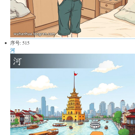
序号:
515
河