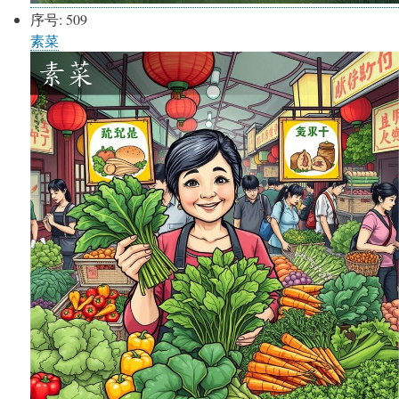
序号:
509
素菜