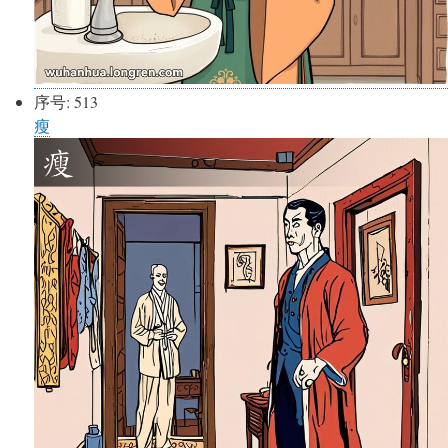
序号:
513
瘦