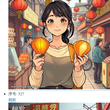
序号:
527
相欺