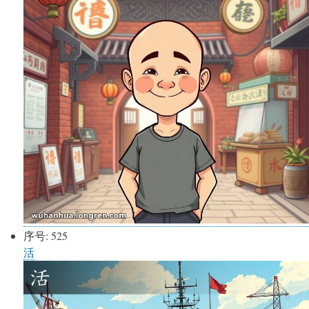
序号:
525
活