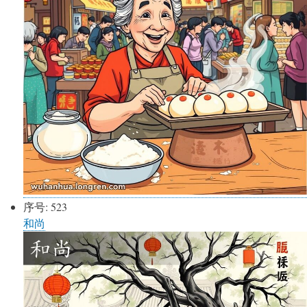
序号:
523
和尚