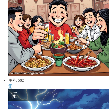
序号:
502
霍