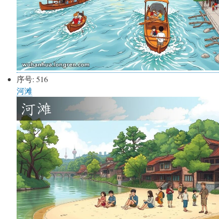
序号:
516
河滩