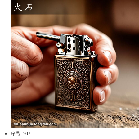
序号:
507