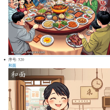
序号:
520
和面