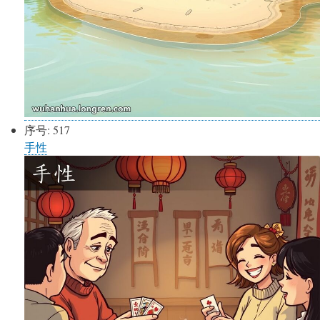
序号:
517
手性