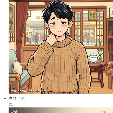
序号:
505
鹤