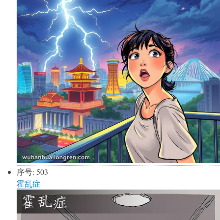
序号:
503
霍乱症