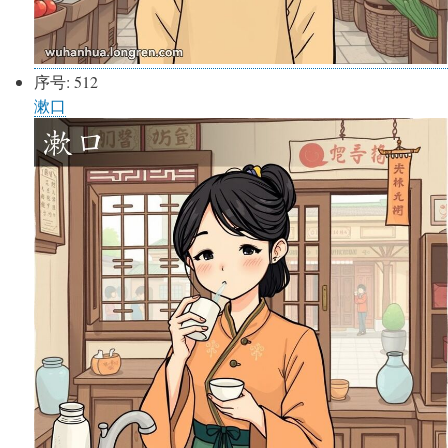
序号:
512
漱口