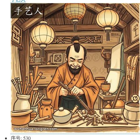
序号:
530