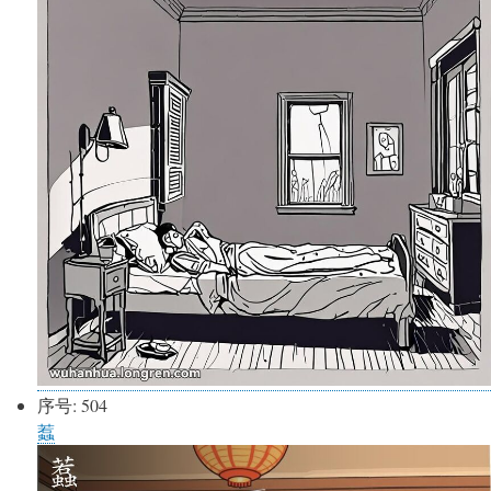
序号:
504
蠚