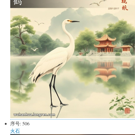
序号:
506
火石