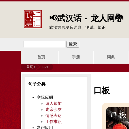
📢武汉话 - 龙人网🐉
武汉方言发音词典、测试、知识
搜
搜
主
索
首页
手册
词典
索
菜
首页
›
口板
单
表
你
句子分类
单
在
口板
交际应酬
这
请人帮忙
走亲会友
里
情感表达
工作求职
常识应用