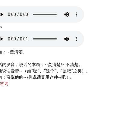
声
如：~蛮清楚。
话的发音，说话的本领：~蛮清楚/~不清楚。
说话爱带~（如“嗯”、“这个”、“是吧”之类）。
吻：蛮像他的~/你说话莫用这种~吧！。
容词