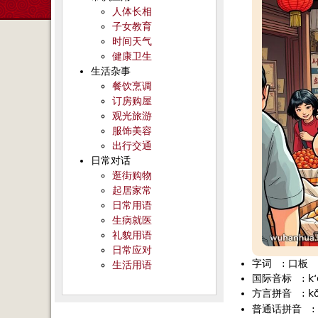
人体长相
子女教育
时间天气
健康卫生
生活杂事
餐饮烹调
订房购屋
观光旅游
服饰美容
出行交通
日常对话
逛街购物
起居家常
日常用语
生病就医
礼貌用语
日常应对
字词
:
口板
生活用语
国际音标
:
k
方言拼音
:
k
普通话拼音
: