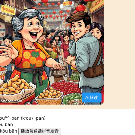
AI解读
42
ʻou
·pan (kʻou˦˨ ·pan)
ǒu ban
kǒu bǎn
播放普通话拼音发音