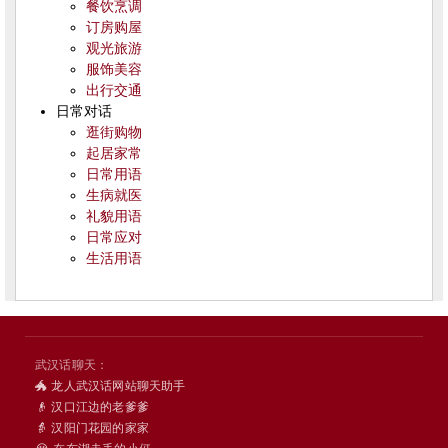
餐饮烹调
订房购屋
观光旅游
服饰美容
出行交通
日常对话
逛街购物
起居家常
日常用语
生病就医
礼貌用语
日常应对
生活用语
武汉话聊天：
🐲 龙人武汉话网站聊天助手
👴 汉口江边的老爹爹
👵 汉阳门花园的家家