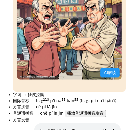
AI解读
字词
:
扯皮拉筋
213
55
55
国际音标
:
tsʻɣ
pʻi na
tɕin
(tsʻɣɹ pʻi na˥ tɕin˥)
方言拼音
:
cé pi lā jīn
普通话拼音
:
chě pí lā jīn
播放普通话拼音发音
方言发音
: