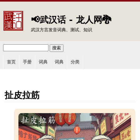
Jump to navigation
📢武汉话 - 龙人网🐉
武汉方言发音词典、测试、知识
搜
搜
主
索
首页
手册
词典
词典
分类
索
菜
单
表
单
扯皮拉筋