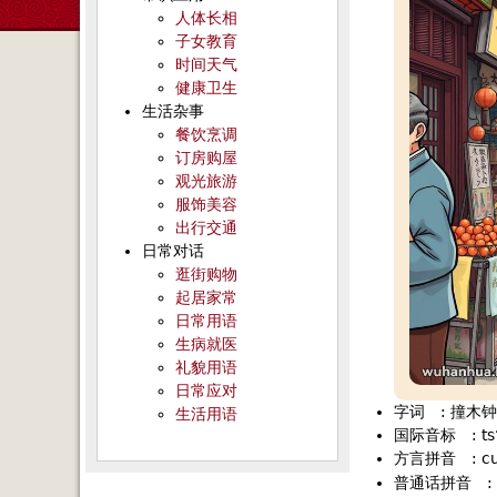
人体长相
子女教育
时间天气
健康卫生
生活杂事
餐饮烹调
订房购屋
观光旅游
服饰美容
出行交通
日常对话
逛街购物
起居家常
日常用语
生病就医
礼貌用语
日常应对
字词
:
撞木钟
生活用语
国际音标
:
t
方言拼音
:
c
普通话拼音
: