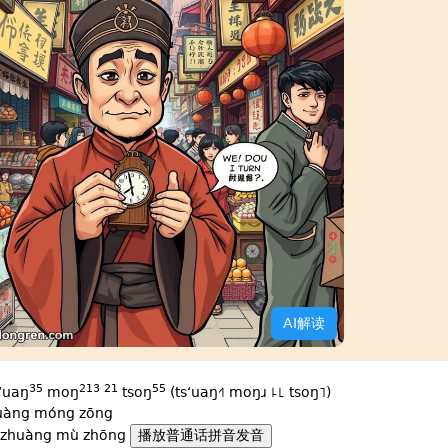
AI解读
35
213
21
55
sʻuaŋ
moŋ
tsoŋ
(tsʻuaŋ˧˥ moŋɹ ꜕꜖ tsoŋ˥)
uàng móng zōng
zhuàng mù zhōng
播放普通话拼音发音