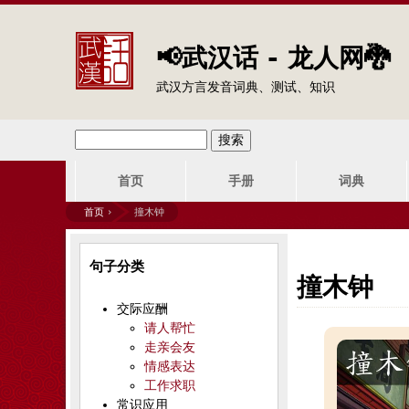
📢武汉话 - 龙人网🐉
武汉方言发音词典、测试、知识
搜
搜
主
索
首页
手册
词典
索
菜
首页
›
撞木钟
单
表
你
句子分类
单
在
撞木钟
交际应酬
这
请人帮忙
走亲会友
里
情感表达
工作求职
常识应用