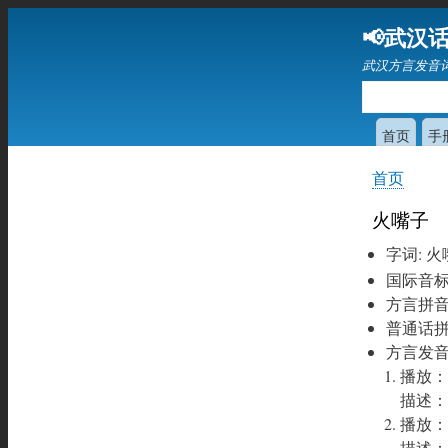
📢武汉话
武汉方言发音
首页
手
首页
你
在
火嘴子
这
字词
:
火
里
国际音
方言拼
普通话
方言发
播放：
描述：
播放：
描述：