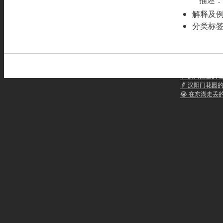
解释及
分类标
武汉话聊天：
🐲 龙人武汉话
👴 汉口江边的
👵 汉阳门花园
😭 在东湖走丢