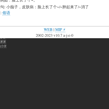
例句
:
小痂子，皮肤病：脸上长了个~/~肿起来了/~消了
签
:
俗语
WEB
|
MIP ⚡
网站聊天助手
2002-2023 v10.7 a-j-e-0
老爹爹
的家家
的小伢