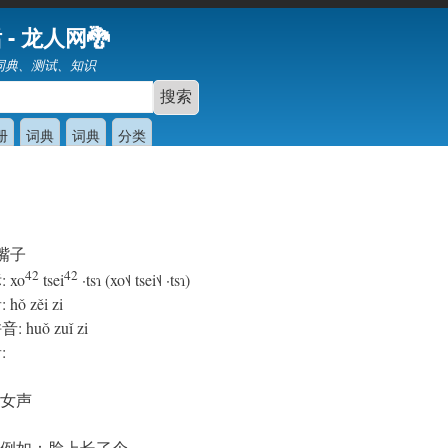
跳
 - 龙人网🐉
转
词典、测试、知识
到
主
要
册
词典
词典
分类
内
容
嘴子
42
42
标
:
xo
tsei
·tsɿ (xo˦˨ tsei˦˨ ·tsɿ)
音
:
hǒ zěi zi
拼音
:
huǒ zuǐ zi
音
:
女声
例如：脸上长了个~。