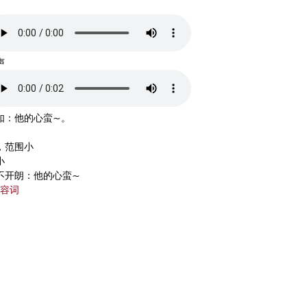
声
如：他的心蛮~。
，范围小
小
不开朗：他的心蛮~
容词