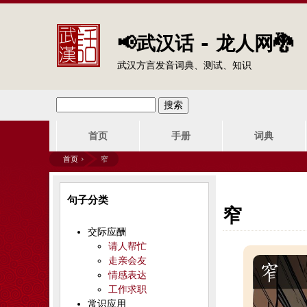
📢武汉话 - 龙人网🐉
武汉方言发音词典、测试、知识
搜
搜
主
索
首页
手册
词典
索
菜
首页
›
窄
单
表
你
句子分类
单
在
窄
交际应酬
这
请人帮忙
走亲会友
里
情感表达
工作求职
常识应用