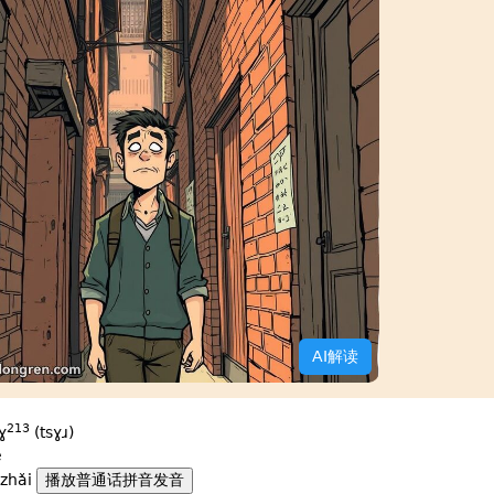
AI解读
213
ɣ
(tsɣɹ)
é
zhǎi
播放普通话拼音发音