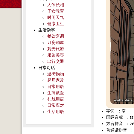
人体长相
子女教育
时间天气
健康卫生
生活杂事
餐饮烹调
订房购屋
观光旅游
服饰美容
出行交通
日常对话
逛街购物
起居家常
日常用语
生病就医
礼貌用语
日常应对
字词
:
窄
生活用语
国际音标
:
ts
方言拼音
:
z
普通话拼音
: