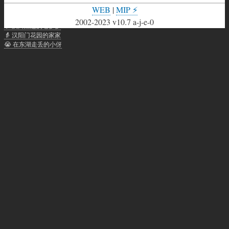
武汉话聊天：
WEB
|
MIP ⚡
🐲 龙人武汉话网站聊天助手
2002-2023 v10.7 a-j-e-0
👴 汉口江边的老爹爹
👵 汉阳门花园的家家
😭 在东湖走丢的小伢