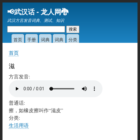
跳
📢武汉话 - 龙人网🐉
转
武汉方言发音词典、测试、知识
到
主
要
首页
手册
词典
词典
分类
内
首页
容
你
在
滋
这
方言发音:
里
普通话:
擦，如橡皮擦叫作“滋皮”
分类:
生活用语